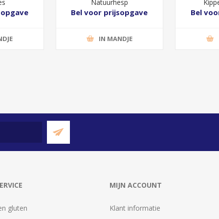
es
Natuurhesp
Kipp
jsopgave
Bel voor prijsopgave
Bel voo
NDJE
IN MANDJE
ERVICE
MIJN ACCOUNT
en gluten
Klant informatie